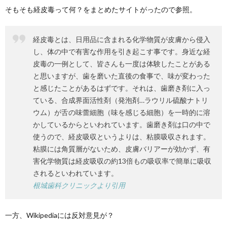
そもそも経皮毒って何？をまとめたサイトがったので参照。
経皮毒とは、日用品に含まれる化学物質が皮膚から侵入
し、体の中で有害な作用を引き起こす事です。身近な経
皮毒の一例として、皆さんも一度は体験したことがある
と思いますが、歯を磨いた直後の食事で、味が変わった
と感じたことがあるはずです。それは、歯磨き剤に入っ
ている、合成界面活性剤（発泡剤…ラウリル硫酸ナトリ
ウム）が舌の味蕾細胞（味を感じる細胞）を一時的に溶
かしているからといわれています。歯磨き剤は口の中で
使うので、経皮吸収というよりは、粘膜吸収されます。
粘膜には角質層がないため、皮膚バリアーが効かず、有
害化学物質は経皮吸収の約13倍もの吸収率で簡単に吸収
されるといわれています。
根城歯科クリニックより引用
一方、Wikipediaには反対意見が？