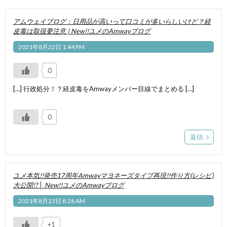
アムウェイブログ：日用品が高いって口コミが多いらしいけど？経
皮毒は取扱要注意 | New!!ユメのAmwayブログ
2021年8月22日 1:44 PM
0
[…] 行政処分！？経皮毒をAmwayメンバー目線でまとめる […]
0
返信
ユメ本気!!発売17周年Amwayマヨネーズタイプ再現!!作り方(レシピ)
大公開!? │ New!!ユメのAmwayブログ
2021年8月23日 8:28 AM
+1