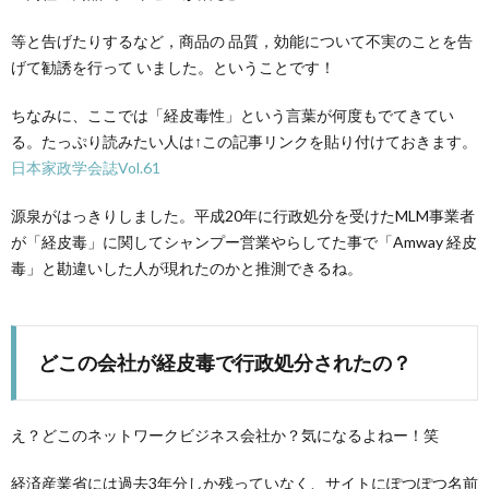
等と告げたりするなど，商品の 品質，効能について不実のことを告
げて勧誘を行って いました。ということです！
ちなみに、ここでは「経皮毒性」という言葉が何度もでてきてい
る。たっぷり読みたい人は↑この記事リンクを貼り付けておきます。
日本家政学会誌Vol.61
源泉がはっきりしました。平成20年に行政処分を受けたMLM事業者
が「経皮毒」に関してシャンプー営業やらしてた事で「Amway 経皮
毒」と勘違いした人が現れたのかと推測できるね。
どこの会社が経皮毒で行政処分されたの？
え？どこのネットワークビジネス会社か？気になるよねー！笑
経済産業省には過去3年分しか残っていなく、サイトにぽつぽつ名前