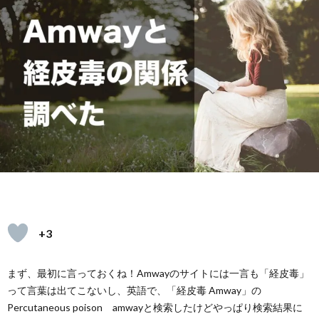
ェ
イ
レ
シ
ピ
+3
まず、最初に言っておくね！Amwayのサイトには一言も「経皮毒」
って言葉は出てこないし、英語で、「経皮毒 Amway」の
Percutaneous poison amwayと検索したけどやっぱり検索結果に