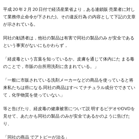
平成 20 年 2 月 20 日付で経済産業省より，ある連鎖販 売業者に対し
て業務停止命令が下された)。その違反行為 の内容として下記の文章
が示されている。
同社の勧誘者は，他社の製品は有害で同社の製品のみ が安全である
という事実がないにもかわらず，
「経皮毒という言葉を知っているか。皮膚を通じて体内にた まる毒
のことで，市販の台所用洗剤に含まれている。」
「
一般に市販されている洗剤メーカーなどの商品を使っていると将
来私たちは癌になる.同社の商品はすべ てナチュラル成分でできてい
て，化学物質を使っていない
.」
等と告げたり、経皮毒の健康被害について説 明するビデオやDVDを
見せて、あたかも同社の製品 のみが安全であるかのように告げた
り、
「同社の商品 でアトピーが治る」