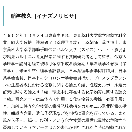
稲津教久
［イナズノリヒサ］
１９５２年１０月２４日東京生まれ。東京薬科大学薬学部薬学科卒
業。同大学院博士課程修了（薬理学専攻）。薬剤師、薬学博士。東
京薬科大学薬学部助手時代にベルン大学（スイス）へ、ヒト脳およ
び精巣カルボニル還元酵素に関する共同研究者として留学。帝京大
学医学部講師を経て現職は帝京平成看護短期大学看護学科教授（栄
養学）。米国生殖生理学会評議員、日本薬理学会学術評議員、日本
薬学会会員、日本トキシコロジー学会会員ほか。プロスタグランジ
ンの生殖器系における役割に関する論文８編、性腺カルボニル還元
酵素に関する論文４３編、環境中に存在する化学物質に関する論文
５編。研究テーマは生体内で作用する化学物質の毒性（有害作用）
と、加齢に伴う化学物質の毒性発現機構をカルボニル還元酵素の活
性、組織内含量、遺伝子発現などを指標に研究を行っている。また
親から子へ、孫へ、ひ孫へという化学物質の継世代毒性の危険性も
憂慮している（本データはこの書籍が刊行された当時に掲載されて