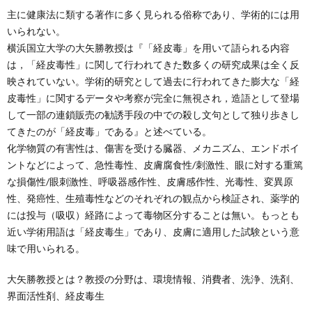
主に健康法に類する著作に多く見られる俗称であり、学術的には用
いられない。
横浜国立大学の
大矢勝教授
は『「経皮毒」を用いて語られる内容
は，「経皮毒性」に関して行われてきた数多くの研究成果は全く反
映されていない。学術的研究として過去に行われてきた膨大な「経
皮毒性」に関するデータや考察が完全に無視され，造語として登場
して
一部の連鎖販売の勧誘手段の中での殺し文句として独り歩きし
てきたのが「経皮毒」である
』と述べている。
化学物質の有害性は、傷害を受ける臓器、メカニズム、エンドポイ
ントなどによって、急性毒性、皮膚腐食性/刺激性、眼に対する重篤
な損傷性/眼刺激性、呼吸器感作性、皮膚感作性、光毒性、変異原
性、発癌性、生殖毒性などのそれぞれの観点から検証され、薬学的
には投与（吸収）経路によって毒物区分することは無い。もっとも
近い学術用語は
「経皮毒生」
であり、皮膚に適用した試験という意
味で用いられる。
大矢勝教授とは？教授の分野は、環境情報、消費者、洗浄、洗剤、
界面活性剤、経皮毒生