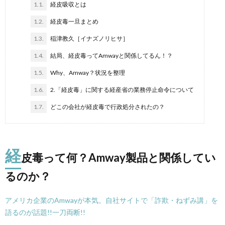
1.1.
経皮吸収とは
1.2.
経皮毒一旦まとめ
1.3.
稲津教久［イナズノリヒサ］
1.4.
結局、経皮毒ってAmwayと関係してるん！？
1.5.
Why、Amway？状況を整理
1.6.
2.「経皮毒」に関する経産省の業務停止命令について
1.7.
どこの会社が経皮毒で行政処分されたの？
経
皮毒って何？Amway製品と関係してい
るのか？
アメリカ企業のAmwayが本気。自社サイトで「詐欺・ねずみ講」を
語るのが話題!!一刀両断!!