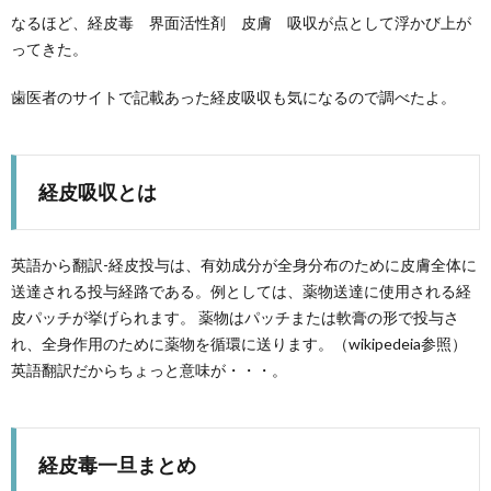
なるほど、経皮毒 界面活性剤 皮膚 吸収が点として浮かび上が
ってきた。
歯医者のサイトで記載あった経皮吸収も気になるので調べたよ。
経皮吸収とは
英語から翻訳-経皮投与は、有効成分が全身分布のために皮膚全体に
送達される投与経路である。例としては、薬物送達に使用される経
皮パッチが挙げられます。 薬物はパッチまたは軟膏の形で投与さ
れ、
全身作用のために薬物を循環に送ります。
（wikipedeia参照）
英語翻訳だからちょっと意味が・・・。
経皮毒一旦まとめ