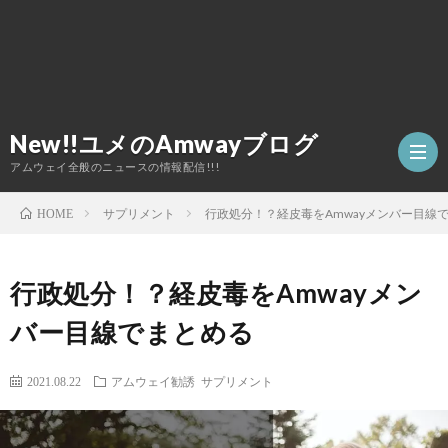
New!!ユメのAmwayブログ
アムウェイ全般のニュースの情報配信!!!
サプリメント
行政処分！？経皮毒をAmwayメンバー目線
HOME
TOP
行政処分！？経皮毒をAmwayメン
ア
バー目線でまとめる
ム
2021.08.22
アムウェイ勧誘
サプリメント
ウ