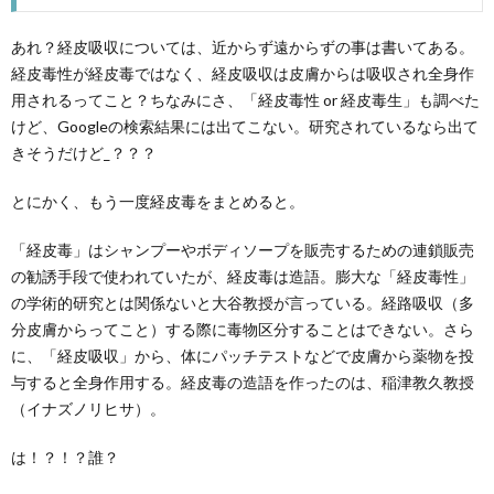
あれ？経皮吸収については、近からず遠からずの事は書いてある。
経皮毒性が経皮毒ではなく、経皮吸収は皮膚からは吸収され全身作
用されるってこと？ちなみにさ、「経皮毒性 or 経皮毒生」も調べた
けど、Googleの検索結果には出てこない。研究されているなら出て
きそうだけど_？？？
とにかく、もう一度経皮毒をまとめると。
「経皮毒」はシャンプーやボディソープを販売するための連鎖販売
の勧誘手段で使われていたが、経皮毒は造語。膨大な「経皮毒性」
の学術的研究とは関係ないと大谷教授が言っている。経路吸収（多
分皮膚からってこと）する際に毒物区分することはできない。さら
に、「経皮吸収」から、体にパッチテストなどで皮膚から薬物を投
与すると全身作用する。経皮毒の造語を作ったのは、稲津教久教授
（イナズノリヒサ）。
は！？！？誰？