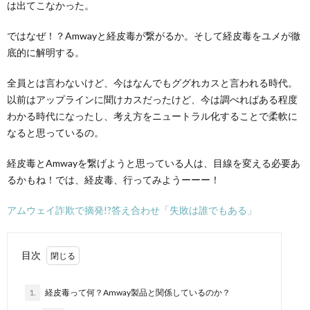
は出てこなかった。
ではなぜ！？Amwayと経皮毒が繋がるか。そして経皮毒をユメが徹
底的に解明する。
全員とは言わないけど、今はなんでもググれカスと言われる時代。
以前はアップラインに聞けカスだったけど、今は調べればある程度
わかる時代になったし、考え方をニュートラル化することで柔軟に
なると思っているの。
経皮毒とAmwayを繋げようと思っている人は、目線を変える必要あ
るかもね！では、経皮毒、行ってみようーーー！
アムウェイ詐欺で摘発!?答え合わせ「失敗は誰でもある」
目次
1.
経皮毒って何？Amway製品と関係しているのか？