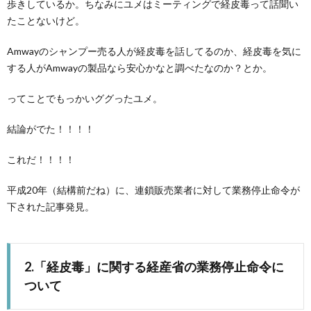
歩きしているか。ちなみにユメはミーティングで経皮毒って話聞い
たことないけど。
Amwayのシャンプー売る人が経皮毒を話してるのか、経皮毒を気に
する人がAmwayの製品なら安心かなと調べたなのか？とか。
ってことでもっかいググったユメ。
結論がでた！！！！
これだ！！！！
平成20年（結構前だね）に、連鎖販売業者に対して業務停止命令が
下された記事発見。
2.「経皮毒」に関する経産省の業務停止命令に
ついて