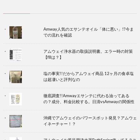
Amway人気のエサンテオイル「体に悪い」!?今ま
での流れを確認
アムウェイ浄水器の取扱説明書。エラー時の対策
【f8は？】
塩の事実!!だからアムウェイ商品 12ヶ月の食卓塩
は超凄いと評判なの
徹底調査!!Amwayエサンテに代わる油ってある
の？成分、料金比較する。日清vsAmwayの関係性
沖縄でアムウェイのパワースポット発見？アムウェ
イネーチャー！？
アムウェイお風呂用浄水器BathSpring使ってる？ユ