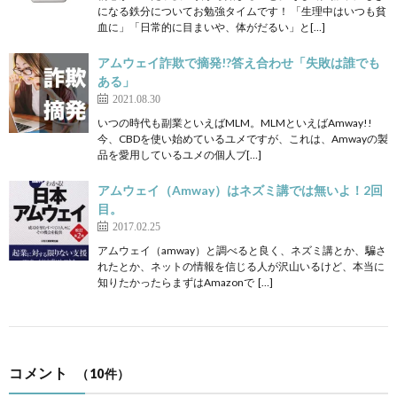
になる鉄分についてお勉強タイムです！ 「生理中はいつも貧
血に」「日常的に目まいや、体がだるい」と[…]
アムウェイ詐欺で摘発!?答え合わせ「失敗は誰でも
ある」
2021.08.30
いつの時代も副業といえばMLM。MLMといえばAmway!!
今、CBDを使い始めているユメですが、これは、Amwayの製
品を愛用しているユメの個人ブ[…]
アムウェイ（Amway）はネズミ講では無いよ！2回
目。
2017.02.25
アムウェイ（amway）と調べると良く、ネズミ講とか、騙さ
れたとか、ネットの情報を信じる人が沢山いるけど、本当に
知りたかったらまずはAmazonで […]
コメント
（10件）