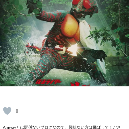
ェ
イ
レ
シ
ピ
0
Amwayとは関係ないブログなので、興味ない方は飛ばしてくださ