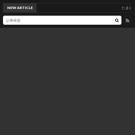
NEW ARTICLE
たまには更新し