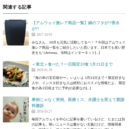
関連する記事
【アムウェイ激レア商品一覧】鍋のフタが!?香水
が!?
2017.10.03
みなさん、10月も元気に活動してるー！？今回はアムウェイ
激レア商品一覧をご紹介したいと思います。日本でも長い歴
史をもつAmway。当時はインターネット[…]
＜東北＞食べた？一日限定20食 1月31日まで
2018.01.19
『海の幸の宝石箱や〜』 いよいよ 1月31日まで！限定好きな
人や、インスタ好きな人は絶対におススメな情報だよ。 限定
食の為 2日前までに予約が必要なの[…]
事例じゃなく実例。医療ミス、弁護士を変えて慰謝
料勝訴
2016.05.27
毎回アムウェイを中心に記事を書いているけど、たまには別
の記事も。暗いニュースは書かない主義だけど、情報弱者