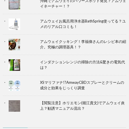
沖縄でアムウェイのパワースポット発見？アムウェ
イネーチャー！？
アムウェイお風呂用浄水器BathSpring使ってる？ユ
メのリアル口コミも！
アムウェイクッキング！李福偉さんのレシピ本の紹
介。究極の調理器具！？
インダクションレンジの掃除の方法&驚きの電気代
は？
XSマリファナ!?AmwayCBDスプレーとクリームの
成分と効果をじっくり調査
【閲覧注意】ホリエモン(堀江貴文)でアムウェイ炎
上？勧誘マニュアル流出？