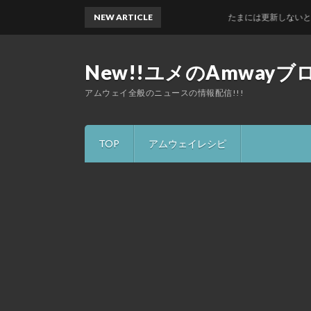
NEW ARTICLE
たまには更新しないとなーっておも
New!!ユメのAmwayブ
アムウェイ全般のニュースの情報配信!!!
TOP
アムウェイレシピ