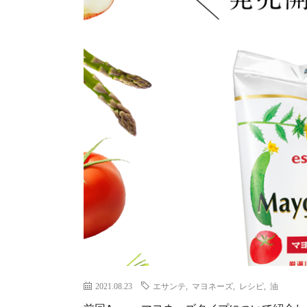
2021.08.23
エサンテ
,
マヨネーズ
,
レシピ
,
油