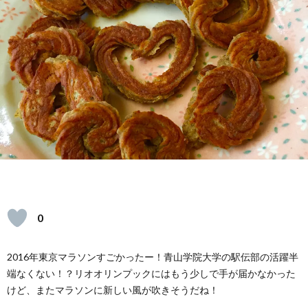
ェ
イ
レ
シ
ピ
0
2016年東京マラソンすごかったー！青山学院大学の駅伝部の活躍半
端なくない！？リオオリンプックにはもう少しで手が届かなかった
けど、またマラソンに新しい風が吹きそうだね！