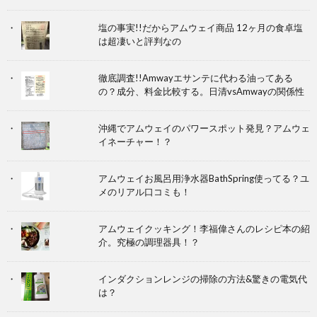
塩の事実!!だからアムウェイ商品 12ヶ月の食卓塩
は超凄いと評判なの
徹底調査!!Amwayエサンテに代わる油ってある
の？成分、料金比較する。日清vsAmwayの関係性
沖縄でアムウェイのパワースポット発見？アムウェ
イネーチャー！？
アムウェイお風呂用浄水器BathSpring使ってる？ユ
メのリアル口コミも！
アムウェイクッキング！李福偉さんのレシピ本の紹
介。究極の調理器具！？
インダクションレンジの掃除の方法&驚きの電気代
は？