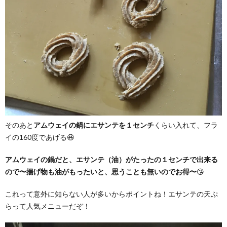
そのあと
アムウェイの鍋にエサンテを１センチ
くらい入れて、フラ
イの160度であげる😆
アムウェイの鍋だと、エサンテ（油）がたったの１センチで出来る
ので〜揚げ物も油がもったいと、思うことも無いのでお得〜
😘
これって意外に知らない人が多いからポイントね！エサンテの天ぷ
らって人気メニューだぞ！