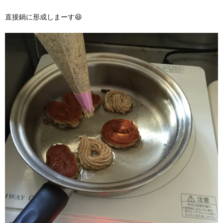
直接鍋に形成しまーす😆