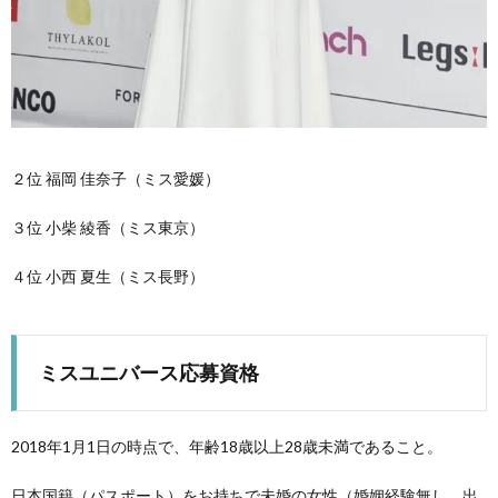
２位 福岡 佳奈子（ミス愛媛）
３位 小柴 綾香（ミス東京）
４位 小西 夏生（ミス長野）
ミスユニバース応募資格
2018年1月1日の時点で、年齢18歳以上28歳未満であること。
日本国籍（パスポート）をお持ちで未婚の女性（婚姻経験無し、出