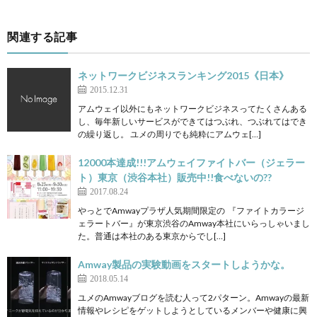
関連する記事
ネットワークビジネスランキング2015《日本》
2015.12.31
アムウェイ以外にもネットワークビジネスってたくさんある
し、毎年新しいサービスができてはつぶれ、つぶれてはでき
の繰り返し。 ユメの周りでも純粋にアムウェ[…]
12000本達成!!!アムウェイファイトバー（ジェラー
ト）東京（渋谷本社）販売中!!食べないの??
2017.08.24
やっとでAmwayプラザ人気期間限定の 『ファイトカラージ
ェラートバー』が東京渋谷のAmway本社にいらっしゃいまし
た。普通は本社のある東京からでし[…]
Amway製品の実験動画をスタートしようかな。
2018.05.14
ユメのAmwayブログを読む人って2パターン。Amwayの最新
情報やレシピをゲットしようとしているメンバーや健康に興