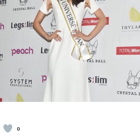
ェ
イ
レ
シ
ピ
0