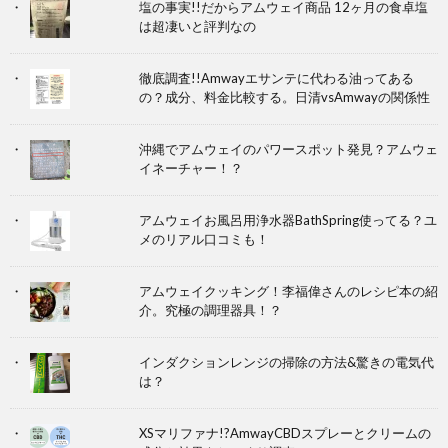
塩の事実!!だからアムウェイ商品 12ヶ月の食卓塩
は超凄いと評判なの
徹底調査!!Amwayエサンテに代わる油ってある
の？成分、料金比較する。日清vsAmwayの関係性
沖縄でアムウェイのパワースポット発見？アムウェ
イネーチャー！？
アムウェイお風呂用浄水器BathSpring使ってる？ユ
メのリアル口コミも！
アムウェイクッキング！李福偉さんのレシピ本の紹
介。究極の調理器具！？
インダクションレンジの掃除の方法&驚きの電気代
は？
XSマリファナ!?AmwayCBDスプレーとクリームの