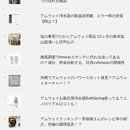
での流れを確認
アムウェイ浄水器の取扱説明書。エラー時の対策
【f8は？】
塩の事実!!だからアムウェイ商品 12ヶ月の食卓塩
は超凄いと評判なの
徹底調査!!Amwayエサンテに代わる油ってある
の？成分、料金比較する。日清vsAmwayの関係性
沖縄でアムウェイのパワースポット発見？アムウェ
イネーチャー！？
アムウェイお風呂用浄水器BathSpring使ってる？ユ
メのリアル口コミも！
アムウェイクッキング！李福偉さんのレシピ本の紹
介。究極の調理器具！？