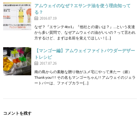
アムウェイのなぜ？エサンテ油を使う理由知って
る？
2016.07.19
なぜ？『エサンテ4to1』『他社との違いは？』…という友達
から多い質問で、なぜアムウェイの油がいいの？って言われ
方するけど、まずは名前を覚えてほしい！[…]
【マンゴー編】アムウェイファイトパウダーデザー
トレシピ
2017.07.26
南の島からの素敵な贈り物がユメ宅にやって来たー（嬉）
Thank you!!! その名もマンゴーちゃん!! アムウェイのジェラ
ートバーは、ファイブカラー[…]
コメントを残す