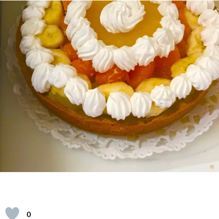
ェ
イ
レ
シ
ピ
0