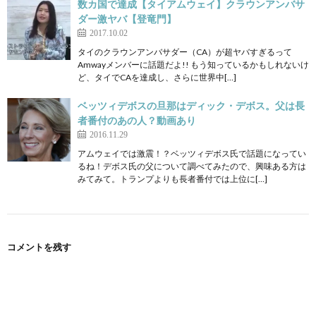
数カ国で達成【タイアムウェイ】クラウンアンバサ
ダー激ヤバ【登竜門】
2017.10.02
タイのクラウンアンバサダー（CA）が超ヤバすぎるって
Amwayメンバーに話題だよ!! もう知っているかもしれないけ
ど、タイでCAを達成し、さらに世界中[…]
ベッツィデボスの旦那はディック・デボス。父は長
者番付のあの人？動画あり
2016.11.29
アムウェイでは激震！？ベッツィデボス氏で話題になってい
るね！デボス氏の父について調べてみたので、興味ある方は
みてみて。トランプよりも長者番付では上位に[…]
コメントを残す