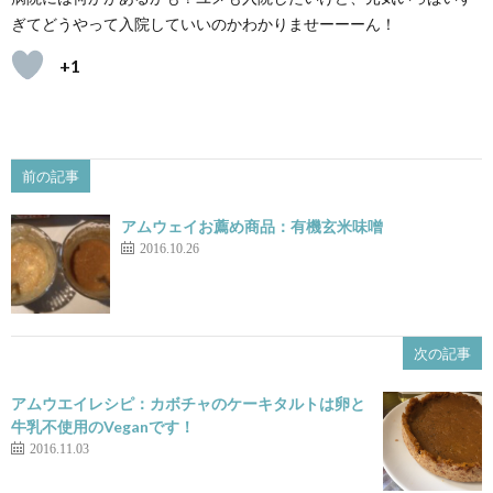
ぎてどうやって入院していいのかわかりませーーーん！
+1
前の記事
アムウェイお薦め商品：有機玄米味噌
2016.10.26
次の記事
アムウエイレシピ：カボチャのケーキタルトは卵と
牛乳不使用のVeganです！
2016.11.03