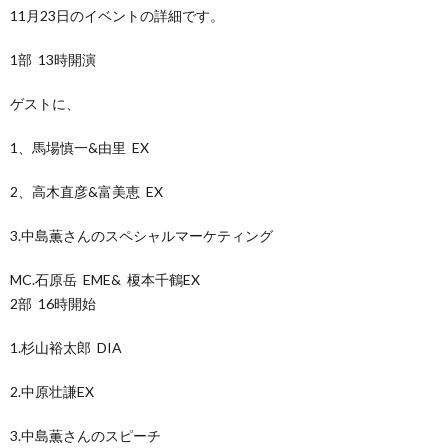
11月23日のイベントの詳細です。
1部 13時開演
ゲストに、
1、馬場慎一&由里 EX
2、高木直彦&富美恵 EX
3.中島薫さんのスペシャルマーケティング
MC.石原岳 EME& 榎本千鶴EX
2部 16時開始
1.杉山裕太郎 DIA
2.中原壮謙EX
3.中島薫さんのスピーチ