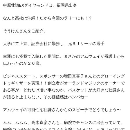
中原壮謙EXダイヤモンドは、福岡県出身
なんと高校は沖縄！だから今回のラリーにも！？
そうけんさんをご紹介。
大学にて上京、証券会社に勤務し、元ＢＪリーグの選手
幸運にも怪我で入院した期間に、まさかのアムウェイが看護士から
伝わったのが２６歳。
ビジネススタート。スポンサーの増田真喜子さんとのグローイング
トゥギャザーを実現！！創立者がオーランドマジックのオーナーで
ある事が、どれだけ凄い事なのか、バスケットが大好きな壮謙さん
が語ると止まらない、その価値感はハンパねー
アムウェイの可能性を壮謙さんからのスピーチでどうでしょう〜
ムム、ムムム、高木直彦さんも、病院でチャンスに出会っていて、
病院には何かがあるかも？ユメも入院したいけど、元気いっぱいす