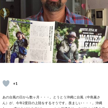
ェ
イ
レ
シ
ピ
+1
あの台風の日から数ヶ月・・・。とうとう沖縄に台風（中島薫さ
ん）が、今年2度目の上陸をするそうです。羨ましい・・・。沖縄