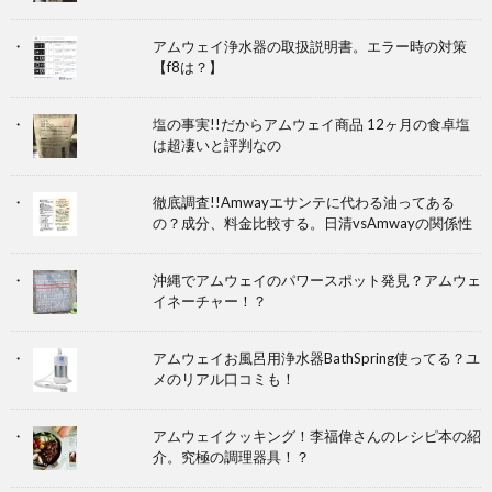
アムウェイ浄水器の取扱説明書。エラー時の対策
【f8は？】
塩の事実!!だからアムウェイ商品 12ヶ月の食卓塩
は超凄いと評判なの
徹底調査!!Amwayエサンテに代わる油ってある
の？成分、料金比較する。日清vsAmwayの関係性
沖縄でアムウェイのパワースポット発見？アムウェ
イネーチャー！？
アムウェイお風呂用浄水器BathSpring使ってる？ユ
メのリアル口コミも！
アムウェイクッキング！李福偉さんのレシピ本の紹
介。究極の調理器具！？