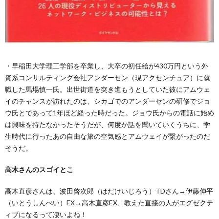
・早稲田大学理工学部を卒業し、大卒の初任給が430万円という外
資系コンサルティング会社アンダーセン（現アクセンチュア）に就
職した馬場慎一氏。出世街道を突き進もうとしていた彼にアムウェ
イのチャンスが訪れたのは、シカゴでのアンダーセンの研修でジョ
ウ氏とであって1年ほど経った時だった。ジョウ氏からの電話に始め
は興味を持たなかったそうだが、何度か話を聞いていくうちに、学
生時代に行ったあの自由な旅の空気感とアムウェイが繋がったのだ
そうだ。
高木さんのスゴイとこ
高木直彦さんは、波田啓次郎（はだけいじろう）TDさん→伊藤伸平
（いとうしんぺい）EX→高木直彦EX、教えた直接の人がエグゼクテ
ィブになるって凄いよね！