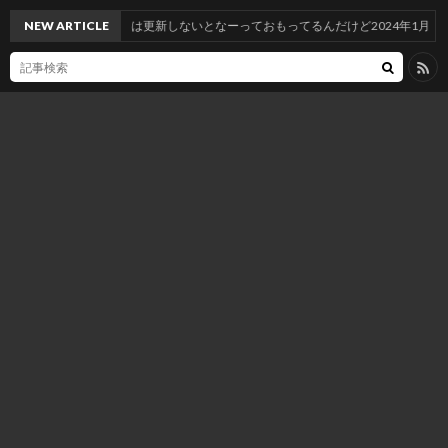
NEW ARTICLE
たまには更新しないとなーっておもってるんだけど2024年1月