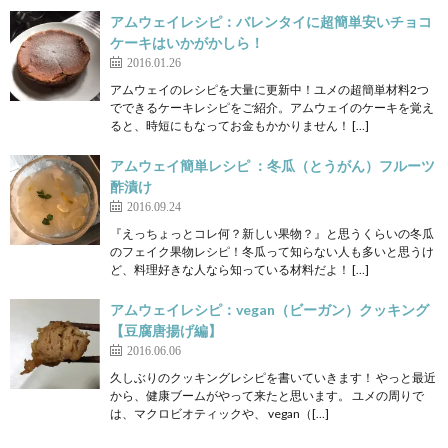
アムウェイレシピ：バレンタイに超簡単安いチョコ
ケーキはいかがかしら！
2016.01.26
アムウェイのレシピを大量に更新中！ユメの超簡単材料2つ
でできるケーキレシピをご紹介。アムウェイのケーキを覚え
ると、時短にもなってお金もかかりません！ […]
アムウェイ簡単レシピ ：冬瓜（とうがん）フルーツ
酢漬け
2016.09.24
『えっちょっとコレ何？新しい果物？』と思うくらいの冬瓜
のフェイク果物レシピ！冬瓜って知らない人も多いと思うけ
ど、料理好きな人なら知っている材料だよ！ […]
アムウェイレシピ：vegan（ビーガン）クッキング
【豆腐唐揚げ編】
2016.06.06
久しぶりのクッキングレシピを書いていきます！ やっと最近
から、健康ブームがやって来たと思います。 ユメの周りで
は、マクロビオティックや、 vegan（[…]