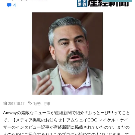
ェ
イ
レ
シ
ピ
2017.10.17
勧誘
,
行事
Amwayの素敵なニュースが産経新聞で紹介!?ぶっとーび!!!ってこと
で、【メディア掲載のお知らせ】アムウェイCOO マイケル・ケイ
ザーのインタビュー記事が産経新聞に掲載されていたので、まだの
人のためにご紹介するね!! このブログが始めての人ははじめまして