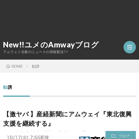
New!!ユメのAmwayブログ
アムウェイ全般のニュースの情報配信!!!
勧誘
HOME
TOP
勧誘
ア
【激ヤバ 】産経新聞にアムウェイ『東北復興
ム
支援を継続する』
ウ
ブログ