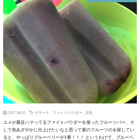
ェ
イ
レ
シ
ピ
2017.08.02
デザート
,
ファイトパウダー
,
豆乳
ユメが最近ハマってるファイトパウダーを使ったフルーツバー。そ
して色あざやかに仕上げたいなと思って紫のフルーツのを探してい
ると、やっぱりブルーベリーが1番！！！ というわけで、ブルーベ